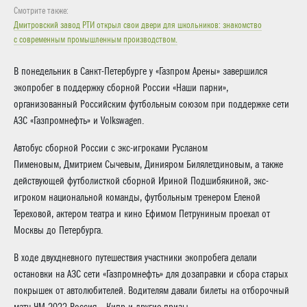
Смотрите также:
Дмитровский завод РТИ открыл свои двери для школьников: знакомство
с современным промышленным производством.
В понедельник в Санкт-Петербурге у «Газпром Арены» завершился
экопробег в поддержку сборной России «Наши парни»,
организованный Российским футбольным союзом при поддержке сети
АЗС «Газпромнефть» и Volkswagen.
Автобус сборной России с экс-игроками Русланом
Пименовым, Дмитрием Сычевым, Динияром Билялетдиновым, а также
действующей футболисткой сборной Ириной Подшибякиной, экс-
игроком национальной команды, футбольным тренером Еленой
Тереховой, актером театра и кино Ефимом Петруниным проехал от
Москвы до Петербурга.
В ходе двухдневного путешествия участники экопробега делали
остановки на АЗС сети «Газпромнефть» для дозаправки и сбора старых
покрышек от автолюбителей. Водителям давали билеты на отборочный
матч ЧМ-2022 Россия – Кипр и другие призы.